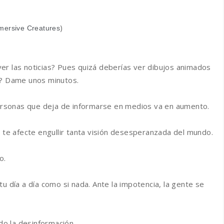
)
mersive Creatures
er las noticias? Pues quizá deberías ver dibujos animados
n? Dame unos minutos.
rsonas que deja de informarse en medios va en aumento.
o te afecte engullir tanta visión desesperanzada del mundo.
o.
u día a día como si nada. Ante la impotencia, la gente se
o la desinformación.