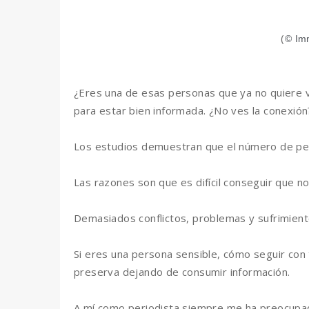
(
© Im
¿Eres una de esas personas que ya no quiere v
para estar bien informada. ¿No ves la conexió
Los estudios demuestran que el número de pe
Las razones son que es difícil conseguir que n
Demasiados conflictos, problemas y sufrimient
Si eres una persona sensible, cómo seguir con t
preserva dejando de consumir información.
A mí como periodista siempre me ha preocupad