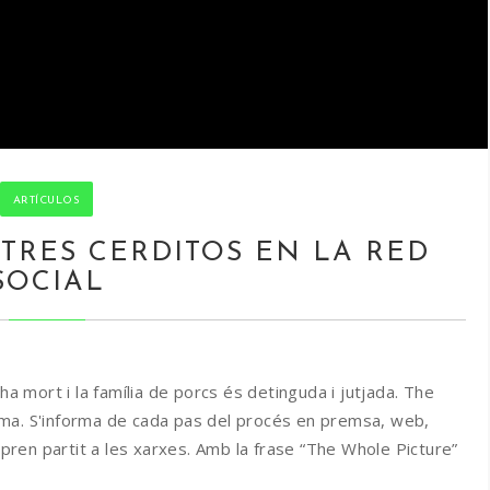
ARTÍCULOS
 TRES CERDITOS EN LA RED
SOCIAL
ha mort i la família de porcs és detinguda i jutjada. The
ma. S'informa de cada pas del procés en premsa, web,
 pren partit a les xarxes. Amb la frase “The Whole Picture”