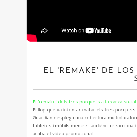
EL 'REMAKE' DE LOS
El 'remake' dels tres porquets a la xarxa social
El llop que va intentar matar els tres porquets 
Guardian desplega una cobertura multiplatafor
tabletes i mòbils mentre l'audiència reacciona i
acaba el vídeo promocional.