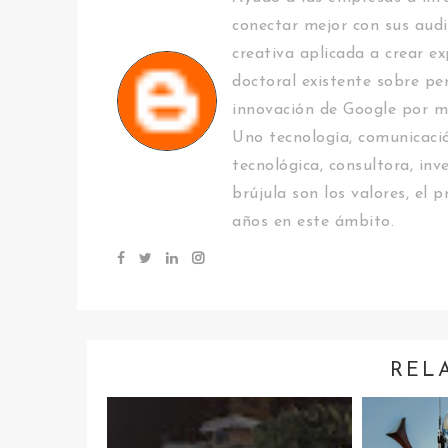
conectar mejor con sus audi
creativa aplicada a crear ex
doctoral existente sobre pe
innovación de Google por m
Uno tecnología, comunicació
tecnológica, consultora, inv
brújula son los valores, el
años en este ámbito.
REL