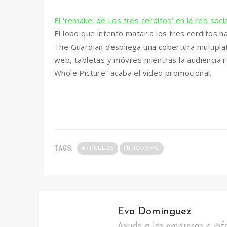
El 'remake' de Los tres cerditos' en la red soci
El lobo que intentó matar a los tres cerditos h
The Guardian despliega una cobertura multipla
web, tabletas y móviles mientras la audiencia r
Whole Picture” acaba el vídeo promocional.
TAGS:
ARTÍCULOS
PERIODISMO
Eva Dominguez
Ayudo a las empresas a info