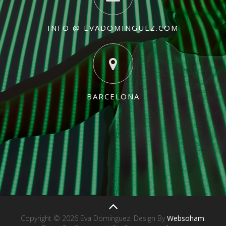
INFO @ EVADOMINGUEZ.COM
BARCELONA
Copyright © 2026 Eva Domínguez. Design By
Websoham
.