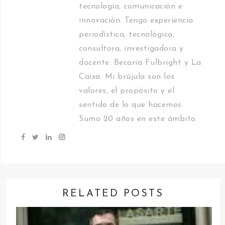
tecnología, comunicación e
innovación. Tengo experiencia
periodística, tecnológica,
consultora, investigadora y
docente. Becaria Fulbright y La
Caixa. Mi brújula son los
valores, el propósito y el
sentido de lo que hacemos.
Sumo 20 años en este ámbito.
RELATED POSTS